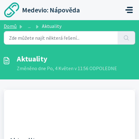
Přeskočit na hlavní obsah
Medevio: Nápověda
Domů
...
Aktuality
Aktuality
Změněno dne Po, 4 Květen v 11:56 ODPOLEDNE