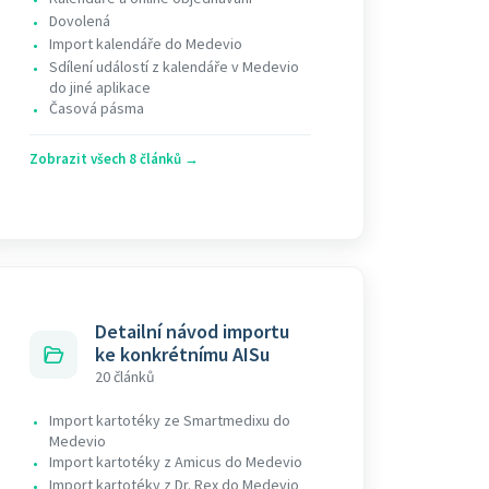
Dovolená
•
Import kalendáře do Medevio
•
Sdílení událostí z kalendáře v Medevio
•
do jiné aplikace
Časová pásma
•
Zobrazit všech 8 článků →
Detailní návod importu
ke konkrétnímu AISu
20 článků
Import kartotéky ze Smartmedixu do
•
Medevio
Import kartotéky z Amicus do Medevio
•
Import kartotéky z Dr. Rex do Medevio
•