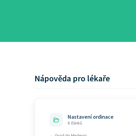
Nápověda pro lékaře
Nastavení ordinace
8 článků
Úvod do Medevio
•