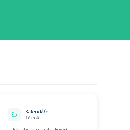
Kalendáře
8 článků
Kalendáře a online objednávání
•