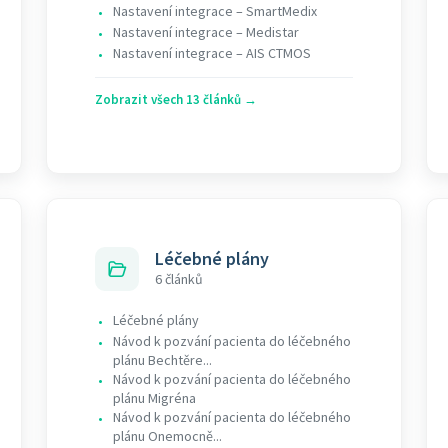
Nastavení integrace – SmartMedix
•
Nastavení integrace – Medistar
•
Nastavení integrace – AIS CTMOS
•
Zobrazit všech 13 článků →
Léčebné plány
6 článků
Léčebné plány
•
Návod k pozvání pacienta do léčebného
•
plánu Bechtěre...
Návod k pozvání pacienta do léčebného
•
plánu Migréna
Návod k pozvání pacienta do léčebného
•
plánu Onemocně...