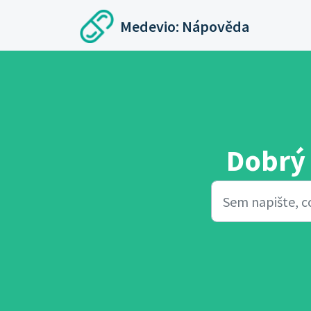
Přeskočit na hlavní obsah
Medevio: Nápověda
Dobrý