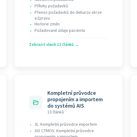
Přílohy požadavků
•
Přenos požadavků do dekurzu skrze
•
eZpravu
Historie změn
•
Požadované údaje pacienta
•
Zobrazit všech 12 článků →
Kompletní průvodce
propojením a importem
do systémů AIS
13 článků
3L: Kompletní průvodce importem
•
AIS CTMOS: Kompletní průvodce
•
propojením a importem