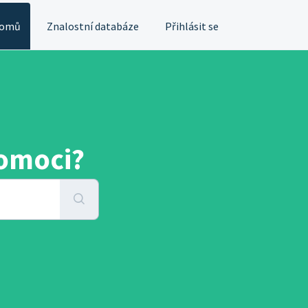
omů
Znalostní databáze
Přihlásit se
omoci?