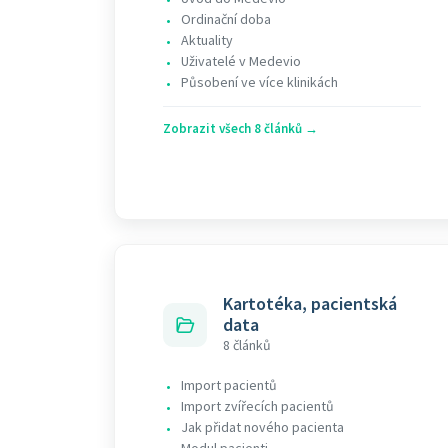
Ordinační doba
•
Aktuality
•
Uživatelé v Medevio
•
Působení ve více klinikách
•
Zobrazit všech 8 článků →
Kartotéka, pacientská
data
8 článků
Import pacientů
•
Import zvířecích pacientů
•
Jak přidat nového pacienta
•