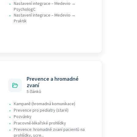
Nastavení integrace – Medevio →
•
PsychologC
Nastavení integrace – Medevio →
•
Praktik
Prevence a hromadné
zvaní
5 článků
Kampaně (hromadná komunikace)
•
Prevence pro pediatry (staré)
•
Pozvánky
•
Pracovně-lékařské prohlídky
•
Prevence: hromadné zvaní pacientů na
•
prohlídky, scre...