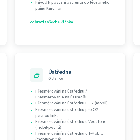
Návod k pozvání pacienta do léčebného
•
plánu Karcinom...
Zobrazit všech 6 článků →
Ústředna
6 článků
​Přesměrování na ústřednu /
•
Presmerovanie na ústredňu
Přesměrování na ústřednu u O2 (mobil)
•
Přesměrování na ústřednu pro O2
•
pevnou linku
Přesměrování na ústřednu u Vodafone
•
(mobil/pevná)
Přesměrování na ústřednu u T-Mobilu
•
(mobil/pevná)