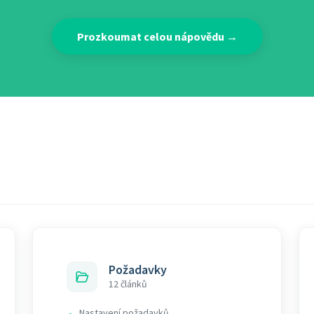
Prozkoumat celou nápovědu →
Požadavky
12 článků
Nastavení požadavků
•