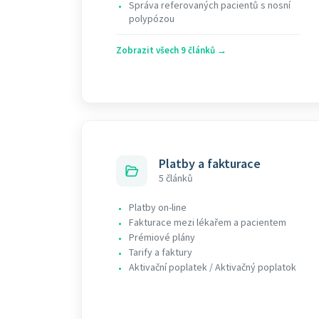
Správa referovaných pacientů s nosní
•
polypózou
Zobrazit všech 9 článků →
Platby a fakturace
5 článků
Platby on-line
•
Fakturace mezi lékařem a pacientem
•
Prémiové plány
•
Tarify a faktury
•
Aktivační poplatek / Aktivačný poplatok
•