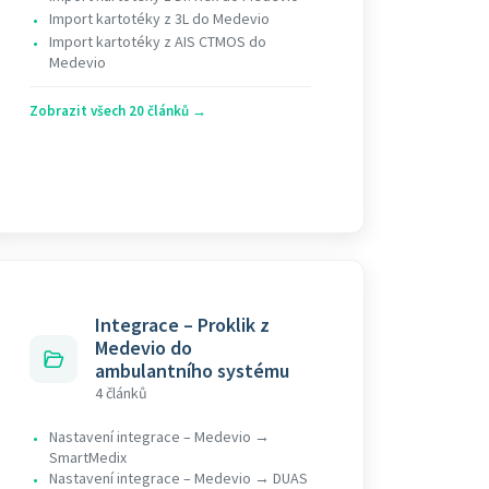
Import kartotéky z 3L do Medevio
•
Import kartotéky z AIS CTMOS do
•
Medevio
Zobrazit všech 20 článků →
Integrace – Proklik z
Medevio do
ambulantního systému
4 článků
Nastavení integrace – Medevio →
•
SmartMedix
Nastavení integrace – Medevio → DUAS
•