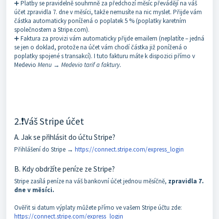
➕ Platby se pravidelně souhrnně za předchozí měsíc převádějí na váš
účet zpravidla 7. dne v měsíci, takže nemusíte na nic myslet. Přijde vám
částka automaticky ponížená o poplatek 5 % (poplatky karetním
společnostem a Stripe.com).
➕ Faktura za provizi vám automaticky přijde emailem (neplatíte – jedná
se jen o doklad, protože na účet vám chodí částka již ponížená o
poplatky spojené s transakcí). I tuto fakturu máte k dispozici přímo v
Medevio
Menu → Medevio tarif a faktury.
2.❗Váš Stripe účet
A. Jak se přihlásit do účtu Stripe?
Přihlášení do Stripe →
https://connect.stripe.com/express_login
B. Kdy obdržíte peníze ze Stripe?
Stripe zasílá peníze na váš bankovní účet jednou měsíčně,
zpravidla 7.
dne v měsíci.
Ověřit si datum výplaty můžete přímo ve vašem Stripe účtu zde:
https://connect.stripe.com/express_login