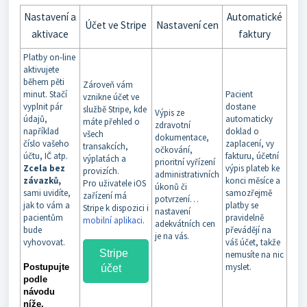
Nastavení a
Automatické
Účet ve Stripe
Nastavení cen
aktivace
faktury
Platby on-line
aktivujete
během pěti
Zároveň vám
minut. Stačí
Pacient
vznikne účet ve
vyplnit pár
dostane
službě Stripe, kde
Výpis ze
údajů,
automaticky
máte přehled o
zdravotní
například
doklad o
všech
dokumentace,
číslo vašeho
zaplacení, vy
transakcích,
očkování,
účtu, IČ atp.
fakturu, účetní
výplatách a
prioritní vyřízení
Zcela bez
výpis plateb ke
provizích.
administrativních
závazků,
konci měsíce a
Pro uživatele iOS
úkonů či
sami uvidíte,
samozřejmě
zařízení má
potvrzení…
jak to vám a
platby se
Stripe k dispozici i
nastavení
pacientům
pravidelně
mobilní aplikaci
.
adekvátních cen
bude
převádějí na
je na vás.
vyhovovat.
váš účet, takže
Stripe
nemusíte na nic
myslet.
Postupujte
účet
podle
návodu
níže.