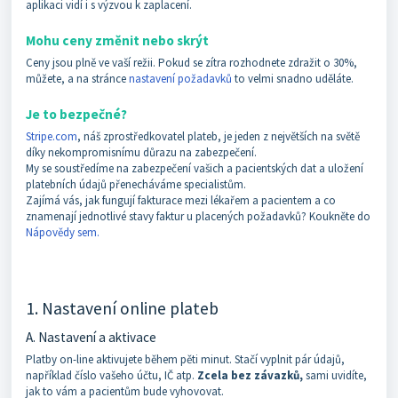
aplikaci vidí i s výzvou k zaplacení.
Mohu ceny změnit nebo skrýt
Ceny jsou plně ve vaší režii. Pokud se zítra rozhodnete zdražit o 30%,
můžete, a na stránce
nastavení požadavků
to velmi snadno uděláte.
Je to bezpečné?
Stripe.com
, náš zprostředkovatel plateb, je jeden z největších na světě
díky nekompromisnímu důrazu na zabezpečení.
My se soustředíme na zabezpečení vašich a pacientských dat a uložení
platebních údajů přenecháváme specialistům.
Zajímá vás, jak fungují fakturace mezi lékařem a pacientem a co
znamenají jednotlivé stavy faktur u placených požadavků? Koukněte do
Nápovědy sem.
1. Nastavení online plateb
A. Nastavení a aktivace
Platby on-line aktivujete během pěti minut. Stačí vyplnit pár údajů,
například číslo vašeho účtu, IČ atp.
Zcela bez závazků,
sami uvidíte,
jak to vám a pacientům bude vyhovovat.