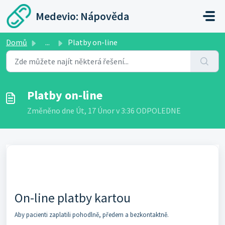
Přeskočit na hlavní obsah
Medevio: Nápověda
Domů
...
Platby on-line
Platby on-line
Změněno dne Út, 17 Únor v 3:36 ODPOLEDNE
On-line platby kartou
Aby pacienti zaplatili pohodlně, předem a bezkontaktně.