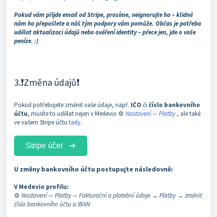
Pokud vám přijde email od Stripe, prosíme, neignorujte ho – klidně
nám ho přepošlete a náš tým podpory vám pomůže. Občas je potřeba
udělat aktualizaci údajů nebo ověření identity – přece jen, jde o vaše
peníze. :)
3.❗Změna údajů❗
Pokud potřebujete změnit vaše údaje, např.
IČO
či
číslo bankovního
účtu
, musíte to udělat nejen v Medevio ⚙️
Nastavení — Platby
, ale také
ve vašem Stripe účtu
tady
.
Stripe účet
➔
U změny bankovního účtu postupujte následovně:
V Medevio profilu:
⚙️
Nastavení — Platby — Fakturační a platební údaje → Platby → změnit
číslo bankovního účtu a IBAN