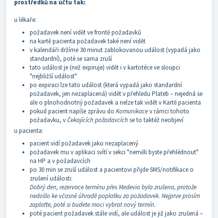
prostředků na účtu tak:
u lékaře:
požadavek není vidět ve frontě požadavků
na kartě pacienta požadavek také není vidět
v kalendáři držíme 30 minut zablokovanou událost (vypadá jako
standardní), poté se sama zruší
tato událost je (než expiruje) vidět i v kartotéce ve sloupci
"nejbližší událost"
po expiraci lze tato událost (která vypadá jako standardní
požadavek, jen nezaplacená) vidět v přehledu Plateb – nejedná se
ale o plnohodnotný požadavek a nelze tak vidět v Kartě pacienta
pokud pacient napíše zprávu do
Komunikace
v rámci tohoto
požadavku, v
Čekajících požadavcích
se to taktéž neobjeví
u pacienta:
pacient vidí požadavek jako nezaplacený
požadavek mu v aplikaci svítí v sekci "neměli byste přehlédnout"
na HP a v požadavcích
po 30 min se zruší událost a pacientovi přijde SMS/notifikace o
zrušení události:
Dobrý den, rezervace termínu přes Medevio byla zrušena, protože
nedošlo ke včasné úhradě poplatku za požadavek. Nejprve prosím
zaplaťte, poté si budete moci vybrat nový termín.
poté pacient požadavek stále vidí, ale událost je již jako zrušená –