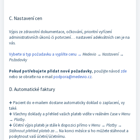
C. Nastavení cen
Výpis ze zdravotní dokumentace, očkování, prioritní vyřízení
administrativních úkonů či potvrzení… nastavení adekvátních cen je na
vás.
Vyberte si typ požadavku a vyplňte cenu →
Medevio → Nastavení →
Požadavky
Pokud potřebujete přidat nové požadavky
, použijte návod
zde
nebo se obraťte na e-mail
podpora@medevio.cz
.
D. Automatické faktury
➕ Pacient do e-mailem dostane automaticky doklad o zaplacení, vy
také.
➕ Všechny doklady a přehled vašich plateb vidíte v reálném čase v
Menu
→ Platby
.
➕ Účetní výpis plateb je stále k dispozici přímo v
Menu → Platby →
Stáhnout přehled plateb za ...
Na konci měsíce si ho můžete stáhnout a
poskytnout vaší účetní/účetnímu.