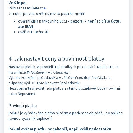
Ve Stripe:
Přihlásit se můžete
zde
.
Je nutné provést ověření, než to pustí ke změně:
ověření čísla bankovního účtu –
pozor!! – není to číslo účtu,
ale IBAN
ověření totožnosti
4. Jak nastavit ceny a povinnost platby
Nastavení plateb se provádí u jednotlivých požadavků. Najdete to na
hlavní liště ⚙️
Nastavení
—
Požadavky
.
Vyberte konkrétní požadavek a v záložce
Cena
doplňte částku a
případně výši DPH pro konkrétní požadavek.
Nezapomeňte si zvolit, zda platba za tento požadavek bude Povinná
nebo Nepovinná.
Povinná platba
Pokud je vyžadována platba předem a pacient se objedná, je v aplikaci
rovnou vyzván k zaplacení.
Pokud ovšem platbu nedokončí, např. kvůli nedostatku