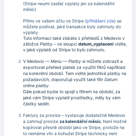
(Stripe neumí zasílat výplaty jen za kalendářní
měsíc)
Přímo ve vašem účtu ve Stripe (
přihlášení zde
) se
můžete podívat, jaké transakce byly zahrnuty do
výplaty.
Tuto informaci také získáte z přehledů z Medevio v
záložce
Platby
– ve sloupci
datum_vyplaceni
vidíte,
v jaké výplatě od Stripe to bylo zahrnuto.
V
Medevio — Menu — Platby
si můžete zobrazit a
exportovat přehled plateb za využití filtrů například
na konkrétní období. Tam vidíte jednotlivé platby na
požadavcích, doporučuji využít také filtr
Datum
online platby
.
Dále pokud byste to spojil s filtrem na období, za
jaké vám Stripe vyplatil prostředky, měly by vám
částky sedět.
Faktury za provize – vystavuje dodatečně Medevio
a zahrnují provize
za kalendářní měsíc.
Není možné
kopírovat přesně období jako ve Stripe, protože na
to nemáme vliv a bohužel Stripe technicky není