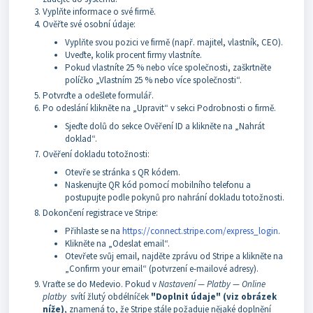
Vyplňte informace o své firmě.
Ověřte své osobní údaje:
Vyplňte svou pozici ve firmě (např. majitel, vlastník, CEO).
Uveďte, kolik procent firmy vlastníte.
Pokud vlastníte 25 % nebo více společnosti, zaškrtněte
políčko „Vlastním 25 % nebo více společnosti“.
Potvrďte a odešlete formulář.
Po odeslání klikněte na „Upravit“ v sekci Podrobnosti o firmě.
Sjeďte dolů do sekce Ověření ID a klikněte na „Nahrát
doklad“.
Ověření dokladu totožnosti:
Otevře se stránka s QR kódem.
Naskenujte QR kód pomocí mobilního telefonu a
postupujte podle pokynů pro nahrání dokladu totožnosti.
Dokončení registrace ve Stripe:
Přihlaste se na
https://connect.stripe.com/express_login
.
Klikněte na „Odeslat email“.
Otevřete svůj email, najděte zprávu od Stripe a klikněte na
„Confirm your email“ (potvrzení e-mailové adresy).
Vraťte se do Medevio. Pokud v
Nastavení — Platby — Online
platby
svítí žlutý obdélníček
"Doplnit údaje" (viz obrázek
níže)
, znamená to, že Stripe stále požaduje nějaké doplnění