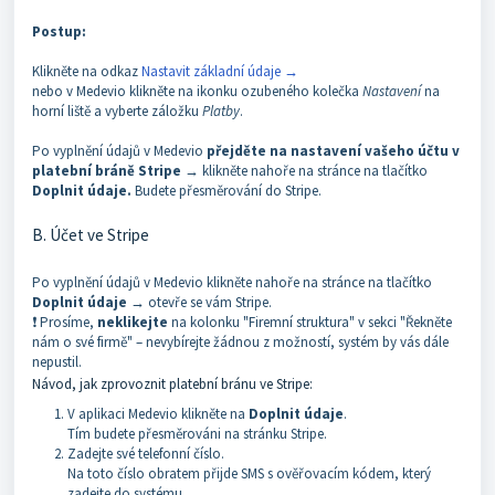
Postup:
Klikněte na odkaz
Nastavit základní údaje →
nebo v Medevio klikněte na ikonku ozubeného kolečka
Nastavení
na
horní liště a vyberte záložku
Platby
.
Po vyplnění údajů v Medevio
přejděte na nastavení vašeho účtu v
platební bráně Stripe
→ klikněte nahoře na stránce na tlačítko
Doplnit údaje.
Budete přesměrování do Stripe.
B. Účet ve Stripe
Po vyplnění údajů v Medevio klikněte nahoře na stránce na tlačítko
Doplnit údaje
→ otevře se vám Stripe.
❗ Prosíme,
neklikejte
na kolonku "Firemní struktura" v sekci "Řekněte
nám o své firmě" – nevybírejte žádnou z možností, systém by vás dále
nepustil.
Návod, jak zprovoznit platební bránu ve Stripe:
V aplikaci Medevio klikněte na
Doplnit údaje
.
Tím budete přesměrováni na stránku Stripe.
Zadejte své telefonní číslo.
Na toto číslo obratem přijde SMS s ověřovacím kódem, který
zadejte do systému.