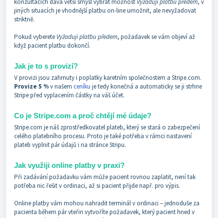
konzultacích dává větší smysl vybrat možnost
Vyžaduji platbu předem
, v
jiných situacích je vhodnější platbu on-line umožnit, ale nevyžadovat
striktně.
Pokud vyberete
Vyžaduji platbu předem
, požadavek se vám objeví až
když pacient platbu dokončí.
Jak je to s provizí?
V provizi jsou zahrnuty i poplatky karetním společnostem a Stripe.com.
Provize 5 %
v našem
ceníku
je tedy konečná a automaticky se ji strhne
Stripe před vyplacením částky na váš účet.
Co je Stripe.com a proč chtějí mé údaje?
Stripe.com je náš zprostředkovatel plateb, který se stará o zabezpečení
celého platebního procesu. Proto je také potřeba v rámci nastavení
plateb vyplnit pár údajů i na stránce Stripu.
Jak využiji online platby v praxi?
Při zadávání požadavku vám může pacient rovnou zaplatit, není tak
potřeba nic řešit v ordinaci, až si pacient přijde např. pro výpis.
Online platby vám mohou nahradit terminál v ordinaci – jednoduše za
pacienta během pár vteřin vytvoříte požadavek, který pacient hned v