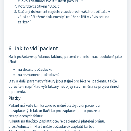
cílovou destinaci zvolit "Uložit jako PDF"
Potvrďte tlačítkem "Uložit"
Stažený dokument najdete v souborech vašeho počítače v
záložce "Stažené dokumenty" (může se lišit v závislosti na
zařízení)
6. Jak to vidí pacient
Má-li požadavek přidanou fakturu, pacient vidí informaci obdobně jako
lékař:
na detailu požadavku
na seznamech požadavků
Stav a další parametry faktury jsou stejné pro lékaře i pacienta, takže
upravíte-li například výši faktury nebo její stav, změna se projeví ihned i
u pacienta.
Platby
Pokud má vaše klinika zprovozněné platby, vidí pacient u
nezaplacených faktur tlačítko pro zaplacení, a to pouze u
Nezaplacených faktur.
Kliknutí na tlačítko Zaplatit otevře pacientovi platební bránu,
prostřednictvím které může požadavek zaplatit kartou.