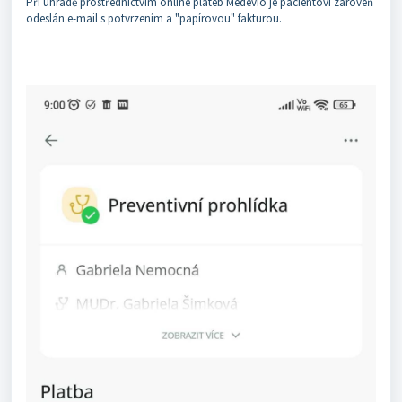
Při úhradě prostřednictvím online plateb Medevio je pacientovi zároveň
odeslán e-mail s potvrzením a "papírovou" fakturou.