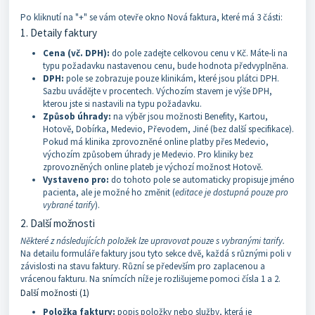
Po kliknutí na "+" se vám otevře okno Nová faktura, které má 3 části:
1. Detaily faktury
Cena (vč. DPH):
do pole zadejte celkovou cenu v Kč. Máte-li na
typu požadavku nastavenou cenu, bude hodnota předvyplněna.
DPH:
pole se zobrazuje pouze klinikám, které jsou plátci DPH.
Sazbu uvádějte v procentech. Výchozím stavem je výše DPH,
kterou jste si nastavili na typu požadavku.
Způsob úhrady:
na výběr jsou možnosti Benefity, Kartou,
Hotově, Dobírka, Medevio, Převodem, Jiné (bez další specifikace).
Pokud má klinika zprovozněné online platby přes Medevio,
výchozím způsobem úhrady je Medevio. Pro kliniky bez
zprovozněných online plateb je výchozí možnost Hotově.
Vystaveno pro:
do tohoto pole se automaticky propisuje jméno
pacienta, ale je možné ho změnit (
editace je dostupná pouze pro
vybrané tarify
).
2. Další možnosti
Některé z následujících položek lze upravovat pouze s vybranými tarify.
Na detailu formuláře faktury jsou tyto sekce dvě, každá s různými poli v
závislosti na stavu faktury. Různí se především pro zaplacenou a
vrácenou fakturu. Na snímcích níže je rozlišujeme pomoci čísla 1 a 2.
Další možnosti (1)
Položka faktury:
popis položky nebo služby, která je