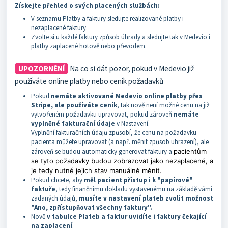
Získejte přehled o svých placených službách:
V seznamu Platby a faktury sledujte realizované platby i
nezaplacené faktury.
Zvolte si u každé faktury způsob úhrady a sledujte tak v Medevio i
platby zaplacené hotově nebo převodem.
UPOZORNĚNÍ
Na co si dát pozor, pokud v Medevio již
používáte online platby nebo ceník požadavků
Pokud
nemáte aktivované Medevio online platby přes
Stripe, ale používáte ceník
, tak nově není možné cenu na již
vytvořeném požadavku upravovat, pokud zároveň
nemáte
vyplněné fakturační údaje
v Nastavení.
Vyplnění fakturačních údajů způsobí, že cenu na požadavku
pacienta můžete upravovat (a např. měnit způsob uhrazení), ale
zároveň se budou automaticky generovat faktury a
pacientům
se tyto požadavky budou zobrazovat jako nezaplacené, a
je tedy nutné jejich stav manuálně měnit.
Pokud chcete, aby
měl pacient přístup i k "papírové"
faktuře
, tedy finančnímu dokladu vystavenému na základě vámi
zadaných údajů,
musíte v nastavení plateb zvolit možnost
"Ano, zpřístupňovat všechny faktury".
Nově
v tabulce Plateb a faktur uvidíte i faktury čekající
na zaplacení
.