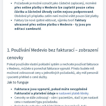
Požadavek je možné označit jako částečně zaplacený, nicméně
přes online platby v Medevio lze zaplatit pouze celou
částku a částečné úhrady zatím nejsou podporované
.
Obdobně při přeplatku zatím není možné vrátit pouze část platby.
Faktury lze nově zpětně editovat, výjimku tvoří
faktury
uhrazené přes online platbu v Medevio - ty jsou pro
editaci zamknuté
.
1. Používání Medevio bez fakturací – zobrazení
cenovky
Pokud používáte vlastní pokladní systém a nechcete používat fakturace
v Medevio, můžete si ponechat fakturace vypnuté. Přesto budete mít
možnost zobrazovat ceny u jednotlivých požadavků, aby měl personál
i pacienti přehled o ceně služby.
Jak to funguje
Fakturace jsou vypnuté, pokud máte nevyplněné
Fakturační a platební údaje v
nastavení plateb kliniky
.
Cenovky se stále zobrazují – vám i pacientům, stačí si jen nastavit
cenu v nastavení typu požadavku.