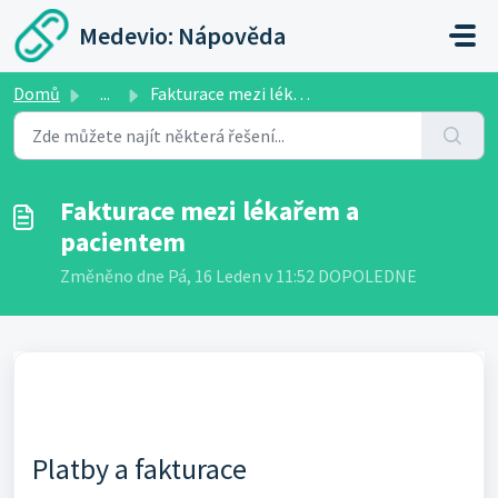
Přeskočit na hlavní obsah
Medevio: Nápověda
Domů
...
Fakturace mezi lékařem a pacientem
Fakturace mezi lékařem a
pacientem
Změněno dne Pá, 16 Leden v 11:52 DOPOLEDNE
Platby a fakturace