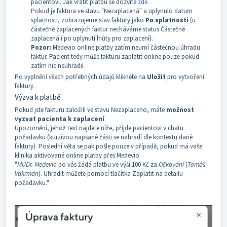
pacientovi. Jak vrátit platbu se dozvíte
zde
.
Pokud je faktura ve stavu "Nezaplacená" a uplynulo datum
splatnosti, zobrazujeme stav faktury jako
Po splatnosti
(u
částečně zaplacených faktur necháváme status Částečně
zaplacená i po uplynutí lhůty pro zaplacení).
Pozor:
Medevio online platby zatím neumí částečnou úhradu
faktur. Pacient tedy může fakturu zaplatit online pouze pokud
zatím nic neuhradil
Po vyplnění všech potřebných údajů klikněte na
Uložit
pro vytvoření
faktury.
Výzva k platbě
Pokud jste fakturu založili ve stavu Nezaplaceno, máte
možnost
vyzvat pacienta k zaplacení
.
Upozornění, jehož text najdete níže, přijde pacientovi v chatu
požadavku (kurzívou napsané části se nahradí dle kontextu dané
faktury). Poslední věta se pak pošle pouze v případě, pokud má vaše
klinika aktivované online platby přes Medevio.
"
MUDr. Medevio
po vás žádá platbu ve výši 100 Kč za
Očkování
(
Tomáš
Vakrman
). Uhradit můžete pomocí tlačítka Zaplatit na detailu
požadavku."