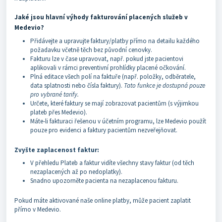
Jaké jsou hlavní výhody fakturování placených služeb v
Medevio?
Přidávejte a upravujte faktury/platby přímo na detailu každého
požadavku včetně těch bez původní cenovky.
Fakturu lze v čase upravovat, např. pokud jste pacientovi
aplikovali v rámci preventivní prohlídky placené očkování.
Plná editace všech polí na faktuře (např. položky, odběratele,
data splatnosti nebo čísla faktury).
Tato funkce je dostupná pouze
pro vybrané tarify.
Určete, které faktury se mají zobrazovat pacientům (s výjimkou
plateb přes Medevio).
Máte-li fakturaci řešenou v účetním programu, lze Medevio použít
pouze pro evidenci a faktury pacientům nezveřejňovat.
Zvyšte zaplacenost faktur:
V přehledu Plateb a faktur vidíte všechny stavy faktur (od těch
nezaplacených až po nedoplatky).
Snadno upozorněte pacienta na nezaplacenou fakturu.
Pokud máte aktivované naše online platby, může pacient zaplatit
přímo v Medevio.