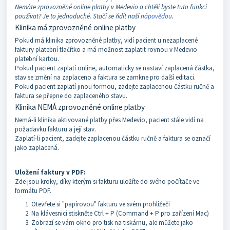
Nemáte zprovozněné online platby v Medevio a chtěli byste tuto funkci
používat? Je to jednoduché. Stačí se řidít naší
nápovědou
.
Klinika má zprovozněné online platby
Pokud má klinika zprovozněné platby, vidí pacient u nezaplacené
faktury platební tlačítko a má možnost zaplatit rovnou v Medevio
platební kartou.
Pokud pacient zaplatí online, automaticky se nastaví zaplacená částka,
stav se změní na zaplaceno a faktura se zamkne pro další editaci.
Pokud pacient zaplatí jinou formou, zadejte zaplacenou částku ručně a
faktura se přepne do zaplaceného stavu.
Klinika NEMÁ zprovozněné online platby
Nemá-li klinika aktivované platby přes Medevio, pacient stále vidí na
požadavku fakturu a její stav.
Zaplatí-li pacient, zadejte zaplacenou částku ručně a faktura se označí
jako zaplacená.
Uložení faktury v PDF:
Zde jsou kroky, díky kterým si fakturu uložíte do svého počítače ve
formátu PDF.
Otevřete si "papírovou" fakturu ve svém prohlížeči
Na klávesnici stiskněte Ctrl + P (Command + P pro zařízení Mac)
Zobrazí se vám okno pro tisk na tiskárnu, ale můžete jako