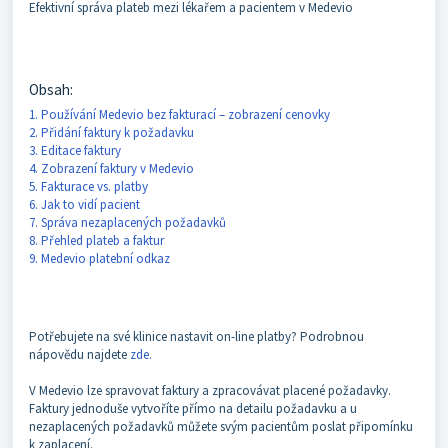
Efektivní správa plateb mezi lékařem a pacientem v Medevio
Obsah:
1. Používání Medevio bez fakturací – zobrazení cenovky
2. Přidání faktury k požadavku
3. Editace faktury
4. Zobrazení faktury v Medevio
5. Fakturace vs. platby
6. Jak to vidí pacient
7. Správa nezaplacených požadavků
8. Přehled plateb a faktur
9. Medevio platební odkaz
Potřebujete na své klinice nastavit on-line platby? Podrobnou
nápovědu najdete
zde.
V Medevio lze spravovat faktury a zpracovávat placené požadavky.
Faktury jednoduše vytvoříte přímo na detailu požadavku a u
nezaplacených požadavků můžete svým pacientům poslat připomínku
k zaplacení.