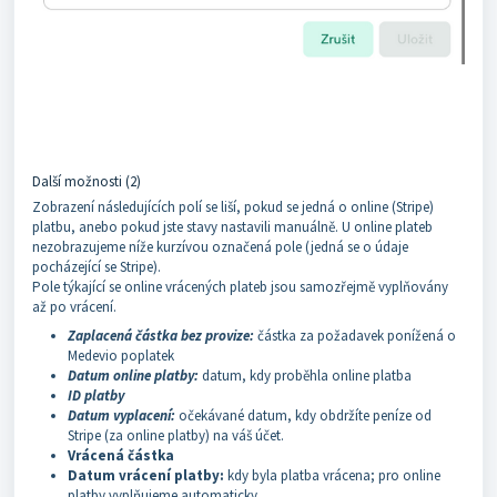
Další možnosti (2)
Zobrazení následujících polí se liší, pokud se jedná o online (Stripe)
platbu, anebo pokud jste stavy nastavili manuálně. U online plateb
nezobrazujeme níže kurzívou označená pole (jedná se o údaje
pocházející se Stripe).
Pole týkající se online vrácených plateb jsou samozřejmě vyplňovány
až po vrácení.
Zaplacená částka bez provize:
částka za požadavek ponížená o
Medevio poplatek
Datum online platby:
datum, kdy proběhla online platba
ID platby
Datum vyplacení:
očekávané datum, kdy obdržíte peníze od
Stripe (za online platby) na váš účet.
Vrácená částka
Datum vrácení platby:
kdy byla platba vrácena; pro online
platby vyplňujeme automaticky