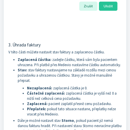
3. Úhrada faktury
V této části můžete nastavit stav faktury a zaplacenou částku.
Zaplacená částka:
zadejte částku, která vám byla pacientem
uhrazena. Při platbě přes Medevio nastavíme částku automaticky.
Stav:
stav faktury nastavujeme na základě rozdílu mezi cenou
požadavku a uhrazenou částkou. Stavy je možné manuálně
přepsat.
Nezaplacená:
zaplacená částka je 0.
Částečně zaplacená:
zaplacená částka je vyšší než 0 a
nižší než celková cena požadavku.
Zaplacená:
pacient zaplatil přesně cenu požadavku.
Přeplatek:
pokud tato situace nastane, přeplatky nelze
vracet přes Medevio.
Dále je možné nastavit stav
Storno
, pokud pacient již nemá
danou fakturu hradit. Při nastavení stavu Storno nevracíme platbu