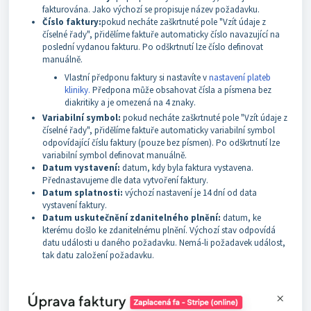
fakturována. Jako výchozí se propisuje název požadavku.
Číslo faktury:
pokud necháte zaškrtnuté pole "Vzít údaje z
číselné řady", přidělíme faktuře automaticky číslo navazující na
poslední vydanou fakturu. Po odškrtnutí lze číslo definovat
manuálně.
Vlastní předponu faktury si nastavíte v
nastavení plateb
kliniky.
Předpona může obsahovat čísla a písmena bez
diakritiky a je omezená na 4 znaky.
Variabilní symbol:
pokud necháte zaškrtnuté pole "Vzít údaje z
číselné řady", přidělíme faktuře automaticky variabilní symbol
odpovídající číslu faktury (pouze bez písmen). Po odškrtnutí lze
variabilní symbol definovat manuálně.
Datum vystavení:
datum, kdy byla faktura vystavena.
Přednastavujeme dle data vytvoření faktury.
Datum splatnosti:
výchozí nastavení je 14 dní od data
vystavení faktury.
Datum uskutečnění zdanitelného plnění:
datum, ke
kterému došlo ke zdanitelnému plnění. Výchozí stav odpovídá
datu události u daného požadavku. Nemá-li požadavek událost,
tak datu založení požadavku.